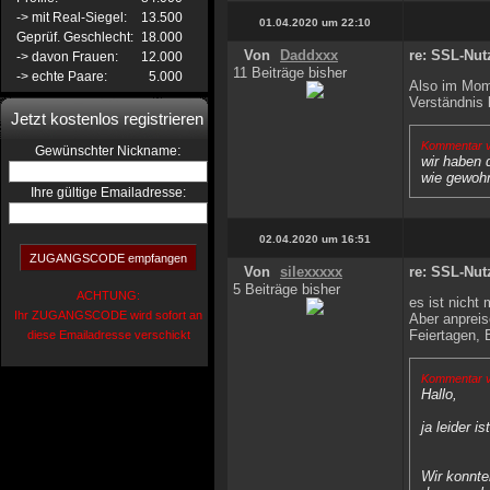
-> mit Real-Siegel:
13.500
01.04.2020 um 22:10
Geprüf. Geschlecht:
18.000
Von
Daddxxx
re: SSL-Nutz
-> davon Frauen:
12.000
11 Beiträge bisher
-> echte Paare:
5.000
Also im Mome
Verständnis
Jetzt kostenlos registrieren
Kommentar v
:
Gewünschter Nickname
wir haben d
wie gewohn
Ihre gültige Emailadresse:
02.04.2020 um 16:51
Von
silexxxxx
re: SSL-Nutz
5 Beiträge bisher
ACHTUNG:
es ist nicht
Ihr ZUGANGSCODE wird sofort an
Aber anpreis
Feiertagen,
diese Emailadresse verschickt
Kommentar v
Hallo,
ja leider 
Wir konnten