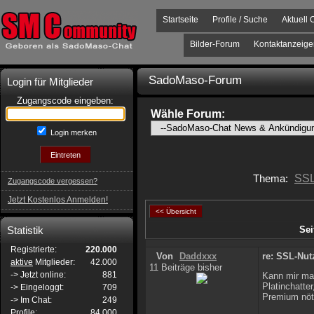
Startseite
Profile / Suche
Aktuell 
Bilder-Forum
Kontaktanzeige
SadoMaso-Forum
Login für Mitglieder
Zugangscode eingeben:
Wähle Forum:
Login merken
Thema:
SSL-
Zugangscode vergessen?
Jetzt Kostenlos Anmelden!
<< Übersicht
Statistik
Sei
Registrierte:
220.000
Von
Daddxxx
re: SSL-Nutz
aktive
Mitglieder:
42.000
11 Beiträge bisher
-> Jetzt online:
881
Kann mir mal
Platinchatter
-> Eingeloggt:
709
Premium nöti
-> Im Chat:
249
Profile:
84.000