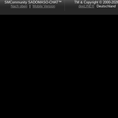
SMCommunity SADOMASO-CHAT™
TM & Copyright © 2000-202
Nach oben
|
Mobile Version
deeLINE®
Deutschland