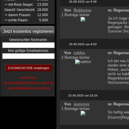
26.08.2022 um 9:38
-> mit Real-Siegel:
13.500
Geprüf. Geschlecht:
18.000
Von
Rubbxxxx
re: Regens
1 Beiträge bisher
-> davon Frauen:
12.000
Ja ich trage
-> echte Paare:
5.000
Regenjacke v
getragen. Be
Jetzt kostenlos registrieren
Sommer Shor
:
Gewünschter Nickname
29.08.2022 um 8:53
Ihre gültige Emailadresse:
Von
rubfxx
re: Regens
2 Beiträge bisher
Ich bin neu 
wieder eine
Höhen, auch
nicht so bal
ACHTUNG:
Regenkleider
Hochsommer. 
Ihr ZUGANGSCODE wird sofort an
diese Emailadresse verschickt
23.06.2025 um 22:24
Von
gummxx
re: Regens
1 Beiträge bisher
So heftig wi
(Gummi)Rege