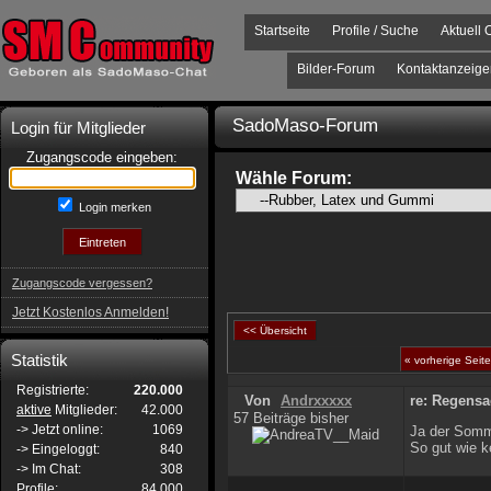
Startseite
Profile / Suche
Aktuell 
Bilder-Forum
Kontaktanzeige
SadoMaso-Forum
Login für Mitglieder
Zugangscode eingeben:
Wähle Forum:
Login merken
Zugangscode vergessen?
Jetzt Kostenlos Anmelden!
<< Übersicht
Statistik
« vorherige Seite
Registrierte:
220.000
Von
Andrxxxxx
re: Regens
aktive
Mitglieder:
42.000
57 Beiträge bisher
-> Jetzt online:
1069
Ja der Somm
So gut wie k
-> Eingeloggt:
840
-> Im Chat:
308
Profile:
84.000