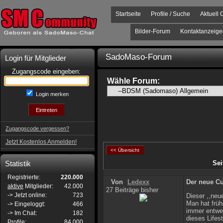
Startseite
Profile / Suche
Aktuell 
Bilder-Forum
Kontaktanzeige
SadoMaso-Forum
Login für Mitglieder
Zugangscode eingeben:
Wähle Forum:
Login merken
Zugangscode vergessen?
Jetzt Kostenlos Anmelden!
<< Übersicht
Statistik
Sei
Registrierte:
220.000
Von
Ledexx
Der neue Cu
aktive
Mitglieder:
42.000
27 Beiträge bisher
-> Jetzt online:
723
Dieser ,,neue
Man hat früh
-> Eingeloggt:
466
immer entwed
-> Im Chat:
182
dieses Lifes
Profile:
84.000