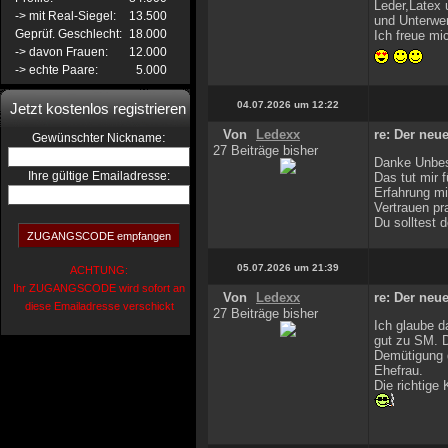
Leder,Latex 
-> mit Real-Siegel:
13.500
und Unterwe
Geprüf. Geschlecht:
18.000
Ich freue mi
-> davon Frauen:
12.000
-> echte Paare:
5.000
04.07.2026 um 12:22
Jetzt kostenlos registrieren
Von
Ledexx
re: Der neue
:
Gewünschter Nickname
27 Beiträge bisher
Danke Unbest
Ihre gültige Emailadresse:
Das tut mir 
Erfahrung mi
Vertrauen pra
Du solltest 
05.07.2026 um 21:39
ACHTUNG:
Ihr ZUGANGSCODE wird sofort an
Von
Ledexx
re: Der neue
diese Emailadresse verschickt
27 Beiträge bisher
Ich glaube d
gut zu SM. D
Demütigung d
Ehefrau.
Die richtige