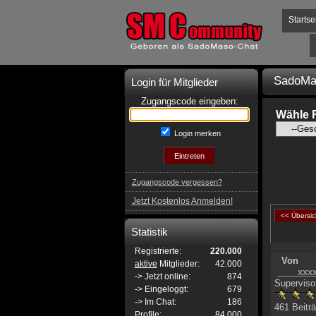
Startse
SadoMa
Login für Mitglieder
Zugangscode eingeben:
Wähle 
Login merken
Zugangscode vergessen?
Jetzt Kostenlos Anmelden!
<< Übersic
Statistik
Registrierte:
220.000
Von
aktive
Mitglieder:
42.000
____xxx
-> Jetzt online:
874
Superviso
-> Eingeloggt:
679
-> Im Chat:
186
461 Beiträ
Profile:
84.000