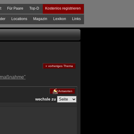
t
Für Paare
Top-D
Kostenlos registrieren
der
Locations
Magazin
Lexikon
Links
« vorheriges Thema
gsmaßnahme"
Antworten
wechsle zu