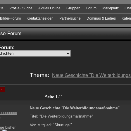
ite
Profile / Suche
Aktuell Online
Gruppen
Forum
Marktplatz
Cha
Bilder-Forum
Kontaktanzeigen
Partnersuche
Dominas & Ladies
Kalen
so-Forum
Forum:
Thema:
Neue Geschichte "Die Weiterbildun
ht
Seite 1 / 1
Neue Geschichte "Die Weiterbildungsmaßnahme"
xxxxxxxxx
Titel: "Die Weiterbildungsmaßnahme"
r
Von Mitglied: "Shurtugal"
ge bisher