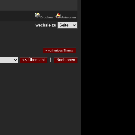
Drucken
Antworten
wechsle zu
« vorheriges Thema
|
<< Übersicht
Nach oben