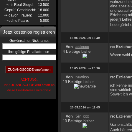
wahrzunehme
-> mit Real-Siegel:
13.500
eine speziel
Geprüf. Geschlecht:
18.000
und worauf w
Erfahrung mi
-> davon Frauen:
12.000
jede(r) Lehr
-> echte Paare:
5.000
Ledergürtel 
Jetzt kostenlos registrieren
18.05.2026 um 18:49
:
Gewünschter Nickname
Von
astexxx
re: Erzieh
4 Beiträge bisher
Ihre gültige Emailadresse:
Waren wohl n
19.05.2026 um 20:36
Von
newbxx
re: Erzieh
ACHTUNG:
19 Beiträge bisher
Ihr ZUGANGSCODE wird sofort an
ich kenne no
sind wirklich
diese Emailadresse verschickt
Soweit ich w
20.05.2026 um 11:05
Von
Sir_xxx
re: Erzieh
10 Beiträge bisher
Gartenschläu
Auch härtere