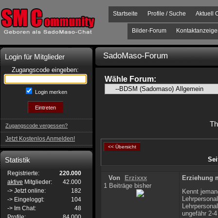
Startseite
Profile / Suche
Aktuell 
Bilder-Forum
Kontaktanzeige
SadoMaso-Forum
Login für Mitglieder
Zugangscode eingeben:
Wähle Forum:
Login merken
T
Zugangscode vergessen?
Jetzt Kostenlos Anmelden!
<< Übersicht
Statistik
Sei
Registrierte:
220.000
Von
Erzixxx
Erziehung 
aktive
Mitglieder:
42.000
1 Beiträge bisher
-> Jetzt online:
182
Kennt jemand
Lehrpersona
-> Eingeloggt:
104
Lehrpersonal
-> Im Chat:
48
ungefähr 2-4
Profile:
84.000