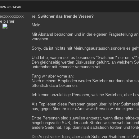
2025 um 14:48
ecxxxxxxxxx
re: Switcher das fremde Wesen?
e bisher
Moin,
Mit Abstand betrachten und in der eigenen Fragestellung an 
vorgeben...
Sorry, da ist nichts mit Meinungsaustausch,sondern es geh
Und bitte, warum soll es besonders "Switchern" nur um s**
Den gleichzeitig werden Diskussion geführt, an welchem S
untrennbar mit einander verbunden sei.
Fang wir aber vorne an:
Nach meinem Empfinden werden Switcher nur dann also so
öffentlich dazu bekennen.
Ich kenne unzulahlige Personen, welche Switchen, aber be
Als Top leben diese Personen gegen über ihr iner Submess
aus, gegen über ihr iner aAmswrwn Person wir die eigene s
Dritte Personen sind zuweilen entsetzt, wenn diese mitbek
hingebungsvolle SUB, der auch Strafen welche weh tun und n
andere Seite hat. Top, dominant sadistisch fordern und förd
Die Angst vieler Tops, aber auch Subs vor Switchern ist Au