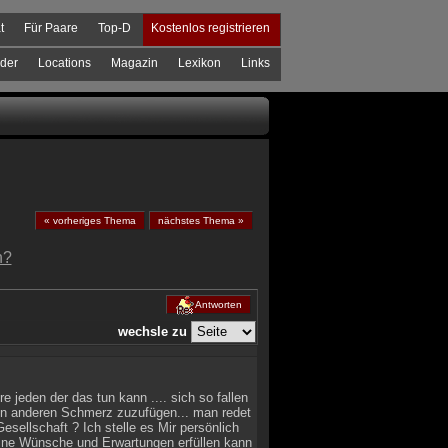
t
Für Paare
Top-D
Kostenlos registrieren
der
Locations
Magazin
Lexikon
Links
« vorheriges Thema
nächstes Thema »
n?
Antworten
wechsle zu
e jeden der das tun kann .... sich so fallen
nen anderen Schmerz zuzufügen... man redet
sellschaft ? Ich stelle es Mir persönlich
eine Wünsche und Erwartungen erfüllen kann