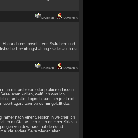
Drucken
Antworten
 Hältst du das abseits von Switchern und
alistische Erwartungshaltung? Oder auch nur
Drucken
Antworten
ann an mir probieren oder probieren lassen,
 Seite leben wollen, weiß ich was ich
lebnisse hatte. Logisch kann ich jetzt nicht
übertragen, aber ob es mir gefällt das
 immer nach einer Session in welcher ich
alten mußte, will ich mich an einer Sklavin
 springen von dev/maso auf dom/sad.
mal die andere Seite wieder leben.