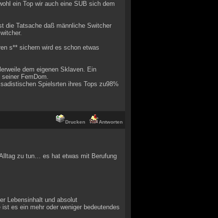
wohl ein Top wir auch eine SUB sich dem
st die Tatsache daß männliche Switcher
witcher.
en s** sichern wird es schon etwas
lerweile dem eigenen Sklaven. Ein
it seiner FemDom.
 sadistischen Spielsrten ihres Tops zu98%
Drucken
Antworten
 Alltag zu tun… es hat etwas mit Berufung
ler Lebensinhalt und absolut
re ist es ein mehr oder weniger bedeutendes