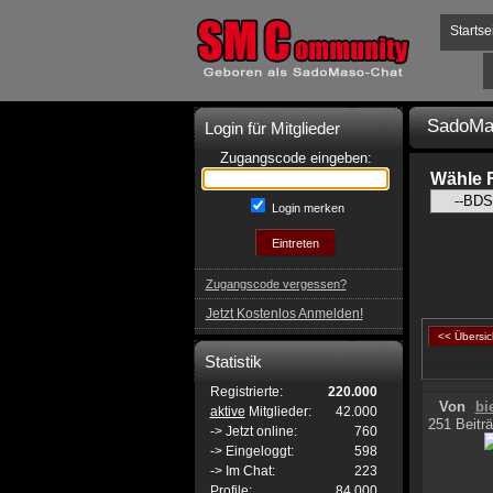
Startse
SadoMa
Login für Mitglieder
Zugangscode eingeben:
Wähle 
Login merken
Zugangscode vergessen?
Jetzt Kostenlos Anmelden!
<< Übersic
Statistik
Registrierte:
220.000
Von
bi
aktive
Mitglieder:
42.000
251 Beiträ
-> Jetzt online:
760
-> Eingeloggt:
598
-> Im Chat:
223
Profile:
84.000