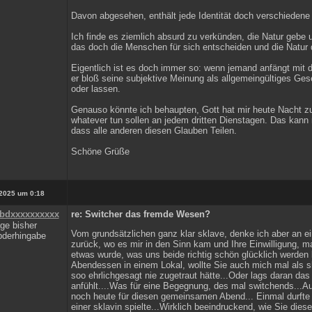
Davon abgesehen, enthält jede Identität doch verschiedene 
Ich finde es ziemlich absurd zu verkünden, die Natur gebe 
das doch die Menschen für sich entscheiden und die Natur d
Eigentlich ist es doch immer so: wenn jemand anfängt mit d
er bloß seine subjektive Meinung als allgemeingültiges Gese
oder lassen.
Genauso könnte ich behaupten, Gott hat mir heute Nacht zu 
whatever tun sollen an jedem dritten Dienstagen. Das kann 
dass alle anderen diesen Glauben Teilen.
Schöne Grüße
2025 um 0:18
bdxxxxxxxxxx
re: Switcher das fremde Wesen?
ge bisher
Vom grundsätzlichen ganz klar sklave, denke ich aber an ei
zurück, wo es mir in den Sinn kam und Ihre Einwilligung, ma
etwas wurde, was uns beide richtig schön glücklich werde
Abendessen in einem Lokal, wollte Sie auch mich mal als sk
soo ehrlichgesagt nie zugetraut hätte...Oder lags daran das
anfühlt....Was für eine Begegnung, des mal switchends...Au
noch heute für diesen gemeinsamen Abend... Einmal durfte
einer sklavin spielte...Wirklich beeindruckend, wie Sie die