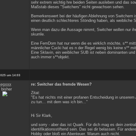
sehr extrem wichtig hre beiden Seiten ausleben und das so
Maßstab dieses "Switchers" nicht gewachsen sehen.
Bemerkenswert bei der häufigen Ablehnung von Switchern i
einen deutlich schlechteres Stönding haben, als weibliche S
Wenn man dazu die Aussage nimmt, Switcher wollen nur ihr
skurrile.
Eine FemDom hat nur wenn die es wirklich möchte, s** mitt
männlicher Cucki hat es n der Regel wenig bis keine s** m
Eine Sklavin, ein weiblicher SUB ist neben dominanten und
auch immer s**objekt.
2025 um 14:03
egxxx
re: Switcher das fremde Wesen?
 bisher
Zitat:
"Es hat nichts mit einer profanen Entscheidung in unserem
zu tun… mit dem was ich bin…"
Hi Sir Klark,
und sorry - aber das ist Quark. Für dich mag es dein zentra
identifikationsstiftend sein. Das sei dir belassen. Für ande
Hobby oder bloß ein Abenteuer. Warum auch nicht.