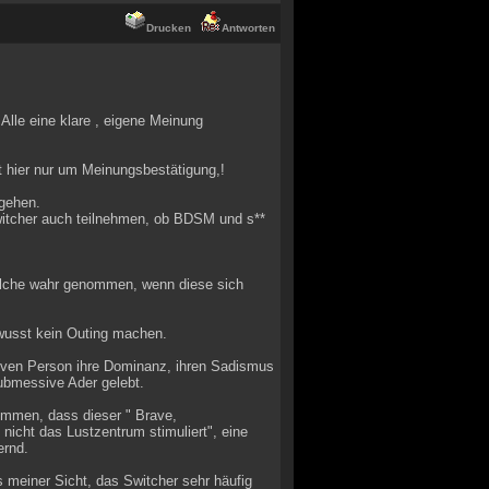
Drucken
Antworten
Alle eine klare , eigene Meinung
t hier nur um Meinungsbestätigung,!
 gehen.
witcher auch teilnehmen, ob BDSM und s**
lche wahr genommen, wenn diese sich
wusst kein Outing machen.
iven Person ihre Dominanz, ihren Sadismus
ubmessive Ader gelebt.
ommen, dass dieser " Brave,
icht das Lustzentrum stimuliert", eine
ernd.
s meiner Sicht, das Switcher sehr häufig