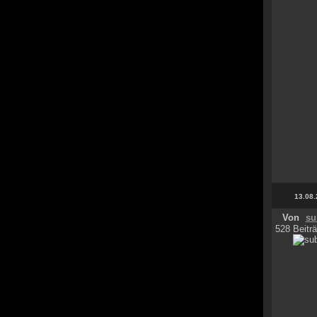
13.08.
Von
su
528 Beiträ