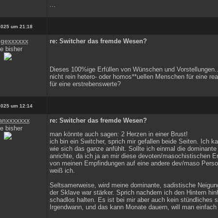
...
2025 um 21:18
gexxxxxx
re: Switcher das fremde Wesen?
e bisher
Dieses 100%ige Erfüllen von Wünschen und Vorstellungen...
nicht rein hetero- oder homos**uellen Menschen für eine re
für eine erstrebenswerte?
2025 um 12:14
anxxxxxxx
re: Switcher das fremde Wesen?
e bisher
man könnte auch sagen: 2 Herzen in einer Brust!
ich bin ein Switcher, sprich mir gefallen beide Seiten. Ich k
wie sich das ganze anfühlt. Sollte ich einmal die dominante
anrichte, da ich ja an mir diese devoten/masochistischen Er
von meinen Empfindungen auf eine andere dev/maso Person 
weiß ich.
Seltsamerweise, wird meine dominante, sadistische Neigung
der Sklave war stärker. Sprich nachdem ich den Hintern hinh
schadlos halten. Es ist bei mir aber auch kein stündliches
Irgendwann, und das kann Monate dauern, will man einfach 