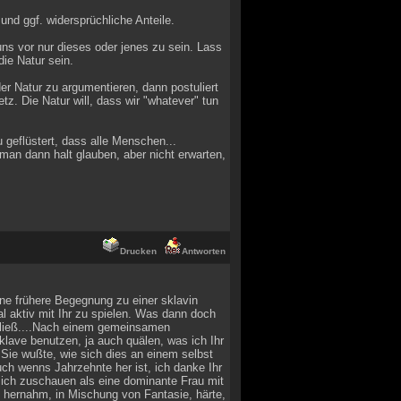
und ggf. widersprüchliche Anteile.
uns vor nur dieses oder jenes zu sein. Lass
ie Natur sein.
er Natur zu argumentieren, dann postuliert
tz. Die Natur will, dass wir "whatever" tun
geflüstert, dass alle Menschen...
man dann halt glauben, aber nicht erwarten,
Drucken
Antworten
ne frühere Begegnung zu einer sklavin
l aktiv mit Ihr zu spielen. Was dann doch
n ließ....Nach einem gemeinsamen
lave benutzen, ja auch quälen, was ich Ihr
 Sie wußte, wie sich dies an einem selbst
ch wenns Jahrzehnte her ist, ich danke Ihr
 ich zuschauen als eine dominante Frau mit
se hernahm, in Mischung von Fantasie, härte,