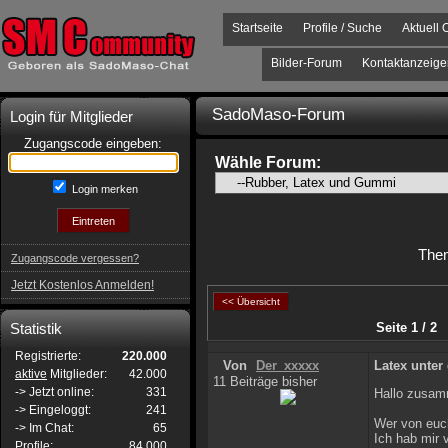
Startseite
Profile / Suche
Aktuell 
Bilder-Forum
Kontaktanzeige
SadoMaso-Forum
Login für Mitglieder
Zugangscode eingeben:
Wähle Forum:
Login merken
The
Zugangscode vergessen?
Jetzt Kostenlos Anmelden!
<< Übersicht
Statistik
Seite 1 / 2
Registrierte:
220.000
Von
Der_xxxxx
Latex unter
aktive
Mitglieder:
42.000
11 Beiträge bisher
-> Jetzt online:
331
Hallo zusa
-> Eingeloggt:
241
Wer von euch
-> Im Chat:
65
Ich hab mir 
Profile:
84.000