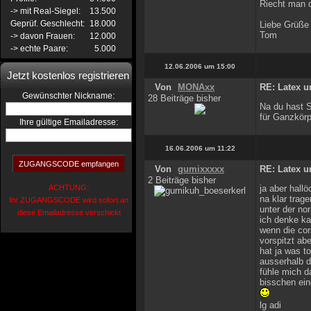
Riecht man 
-> mit Real-Siegel:
13.500
Geprüf. Geschlecht:
18.000
Liebe Grüße
Tom
-> davon Frauen:
12.000
-> echte Paare:
5.000
12.06.2006 um 15:00
Jetzt kostenlos registrieren
Von
MONAxx
RE: Latex u
:
Gewünschter Nickname
28 Beiträge bisher
Na du hast S
für Ganzkörp
Ihre gültige Emailadresse:
16.06.2006 um 11:22
Von
gumixxxxx
RE: Latex u
2 Beiträge bisher
ACHTUNG:
ja aber hall
na klar trag
Ihr ZUGANGSCODE wird sofort an
unter der nor
diese Emailadresse verschickt
ich denke ka
wenn die cors
vorspitzt ab
hat ja was to
ausserhalb d
fühle mich da
bisschen ein
lg adi