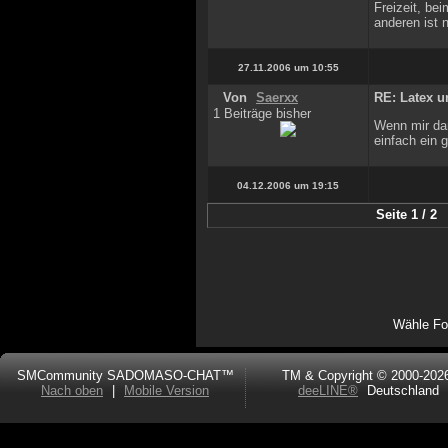
Freizeit, be
anderen ist 
27.11.2006 um 10:55
Von
Saerxx
RE: Latex u
1 Beiträge bisher
Wenn mir dan
einfach ein 
04.12.2006 um 19:15
Seite 1 / 2
Wähle Fo
SMCommunity SADOMASO-CHAT™
TM & Copyright © 2000-202
Nach oben
|
Mobile Version
deeLINE®
Deutschland