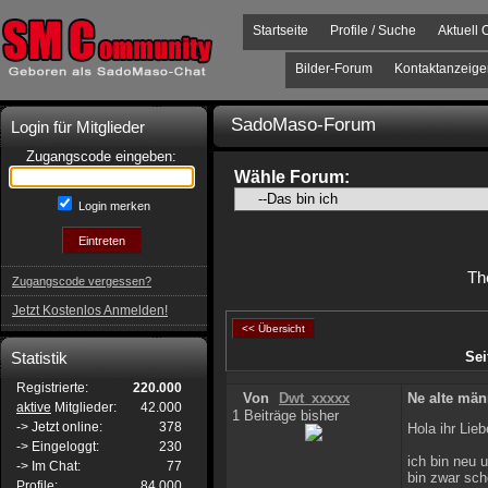
Startseite
Profile / Suche
Aktuell 
Bilder-Forum
Kontaktanzeige
SadoMaso-Forum
Login für Mitglieder
Zugangscode eingeben:
Wähle Forum:
Login merken
Th
Zugangscode vergessen?
Jetzt Kostenlos Anmelden!
<< Übersicht
Statistik
Sei
Registrierte:
220.000
Von
Dwt_xxxxx
Ne alte män
aktive
Mitglieder:
42.000
1 Beiträge bisher
-> Jetzt online:
378
Hola ihr Lieb
-> Eingeloggt:
230
ich bin neu 
-> Im Chat:
77
bin zwar sch
Profile:
84.000