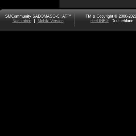
SMCommunity SADOMASO-CHAT™
TM & Copyright © 2000-202
Nach oben
|
Mobile Version
deeLINE®
Deutschland