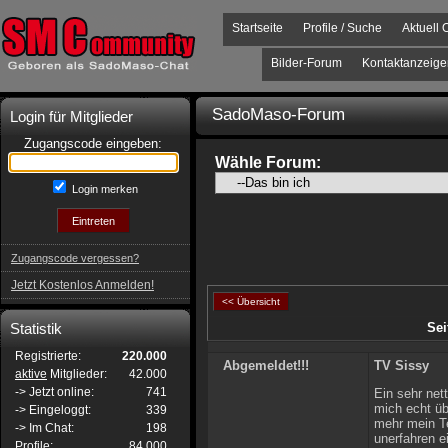
Startseite
Profile / Suche
Aktuell 
Bilder-Forum
Kontaktanzeige
SadoMaso-Forum
Login für Mitglieder
Zugangscode eingeben:
Wähle Forum:
Login merken
Zugangscode vergessen?
Jetzt Kostenlos Anmelden!
<< Übersicht
Statistik
Sei
Registrierte:
220.000
Abgemeldet!!!
TV Sissy
aktive
Mitglieder:
42.000
-> Jetzt online:
741
Ein sehr net
mich echt üb
-> Eingeloggt:
339
mehr mein Te
-> Im Chat:
198
unerfahren e
Profile:
84.000