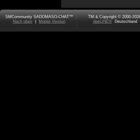
SMCommunity SADOMASO-CHAT™
TM & Copyright © 2000-202
Nach oben
|
Mobile Version
deeLINE®
Deutschland