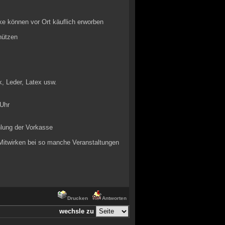
änke können vor Ort käuflich erworben
nützen
k, Leder, Latex usw.
Uhr
hlung der Vorkasse
Mitwirken bei so manche Veranstaltungen
Drucken
Antworten
wechsle zu