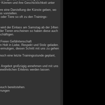
 Können und ihre Geschicklichkeit unter
ere eine Darstellung der Künste geben, wo
s vorstellen.
oder Tiere so oft zu den Trainings-
 wird der Einlass am Samstag ab der 14ten
oder Tieren erscheinen so haben diese auch
schäftigen.
 Freien Gefährtenschaft
 Holt in Liebe, Respekt und Stolz geladen.
ermutigen, diesen Schritt mit uns zu gehen
och eine letzte Trainingsstunde geplant,
es Angebot großzügig annehmen und mit uns
ewöhnlichen Erlebnis werden lassen.
 euch bereitstehen.
rrungen