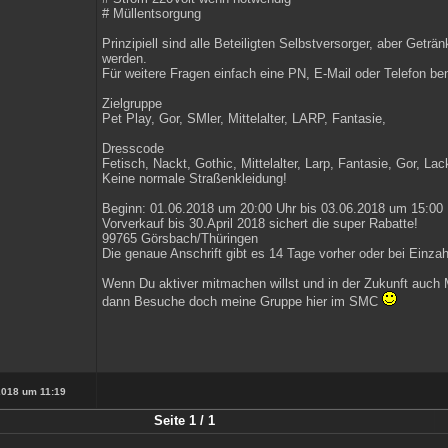
# Müllentsorgung
Prinzipiell sind alle Beteiligten Selbstversorger, aber Getr
werden.
Für weitere Fragen einfach eine PN, E-Mail oder Telefon be
Zielgruppe
Pet Play, Gor, SMler, Mittelalter, LARP, Fantasie,
Dresscode
Fetisch, Nackt, Gothic, Mittelalter, Larp, Fantasie, Gor, Lac
Keine normale Straßenkleidung!
Beginn: 01.06.2018 um 20:00 Uhr bis 03.06.2018 um 15:00 
Vorverkauf bis 30.April 2018 sichert die super Rabatte!
99765 Görsbach/Thüringen
Die genaue Anschrift gibt es 14 Tage vorher oder bei Einza
Wenn Du aktiver mitmachen willst und in der Zukunft auch 
dann Besuche doch meine Gruppe hier im SMC
2018 um 11:19
Seite 1 / 1