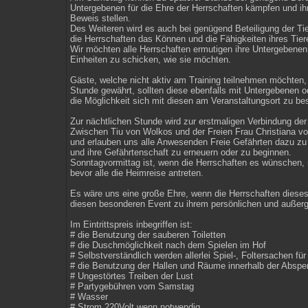
Untergebenen für die Ehre der Herrschaften kämpfen und ihr
Beweis stellen.
Des Weiteren wird es auch bei genügend Beteiligung der Ti
die Herrschaften das Können und die Fähigkeiten ihres Tiere
Wir möchten alle Herrschaften ermutigen ihre Untergebenen 
Einheiten zu schicken, wie sie möchten.
Gäste, welche nicht aktiv am Training teilnehmen möchten,
Stunde gewährt, sollten diese ebenfalls mit Untergebenen 
die Möglichkeit sich mit diesen am Veranstaltungsort zu be
Zur nächtlichen Stunde wird zur erstmaligen Verbindung der
Zwischen Tiu von Wolkos und der Freien Frau Christiana von
und erlauben uns alle Anwesenden Freie Gefährten dazu zu 
und ihre Gefährtenschaft zu erneuern oder zu beginnen.
Sonntagvormittag ist, wenn die Herrschaften es wünschen, n
bevor alle die Heimreise antreten.
Es wäre uns eine große Ehre, wenn die Herrschaften dies
diesen besonderen Event zu ihrem persönlichen und außerg
Im Eintrittspreis inbegriffen ist:
# die Benutzung der sauberen Toiletten
# die Duschmöglichkeit nach dem Spielen im Hof
# Selbstverständlich werden allerlei Spiel-, Foltersachen für
# die Benutzung der Hallen und Räume innerhalb der Abspe
# Ungestörtes Treiben der Lust
# Partygebühren vom Samstag
# Wasser
# Strom 220Volt wenn notwendig