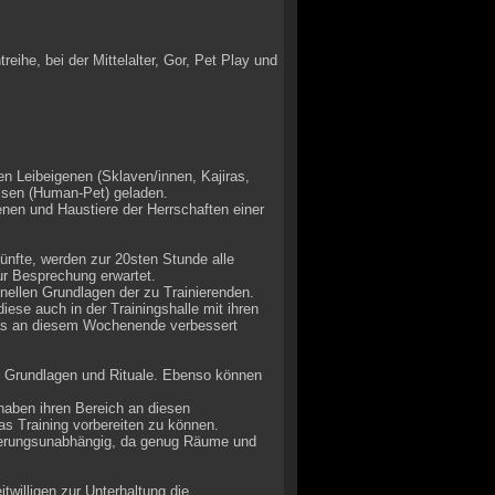
reihe, bei der Mittelalter, Gor, Pet Play und
n Leibeigenen (Sklaven/innen, Kajiras,
eisen (Human-Pet) geladen.
enen und Haustiere der Herrschaften einer
ünfte, werden zur 20sten Stunde alle
ur Besprechung erwartet.
onellen Grundlagen der zu Trainierenden.
iese auch in der Trainingshalle mit ihren
 was an diesem Wochenende verbessert
en Grundlagen und Rituale. Ebenso können
haben ihren Bereich an diesen
s Training vorbereiten zu können.
terungsunabhängig, da genug Räume und
willigen zur Unterhaltung die