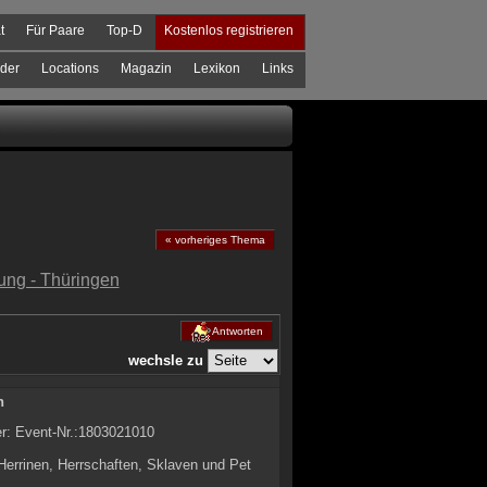
t
Für Paare
Top-D
Kostenlos registrieren
der
Locations
Magazin
Lexikon
Links
« vorheriges Thema
ung - Thüringen
Antworten
wechsle zu
n
er: Event-Nr.:1803021010
 Herrinen, Herrschaften, Sklaven und Pet