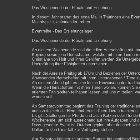
Das Wochenende der Rituale und Erziehung
In diesem Jahr startet das erste Mal in Thüringen eine Event
Machtspiele, aufeinander treffen.
Eventreihe - Das Erziehungslager
Das Wochenende der Rituale und Erziehung
An diesem Wochenende sind die edlen Herrschaften mit ihre
Kajirus) sowie jene Herrschaften, welche mit ihren Tieren r
Christiana von Holt und ihren Gehilfen werden die Untergeb
Überprüfung ihrer Fähigkeiten unterziehen.
Nach der Anreise Freitag ab 17Uhr und Beziehen der Unterk
Anwesenden Herrschaften mit ihren Untergebenen / Tiere z
An diesem Abend gibt es eine kleine Einweisung der traditi
Wenn die Herrschaften mit ihren Tieren wollen, können Sie d
erlernten Fähigkeiten teilhaben lassen und uns mitteilen,
werden soll.
Ab Samstagvormittag beginnt das Training der traditionell
auch zeitgleich die Herrschaften mit Ihren Tieren trainieren.
Es gibt Stallungen für Pferde und auch Katzen oder Hunde 
Wochenende, um sich ausreichend auf ihre Aufgaben und da
Dass gesamte Event ist Outdoor geplant aber dennoch wit
Hallen für den Ernstfall zur Verfügung stehen.
Am Samstag können zu späterer Stunde bei genügend Bereit