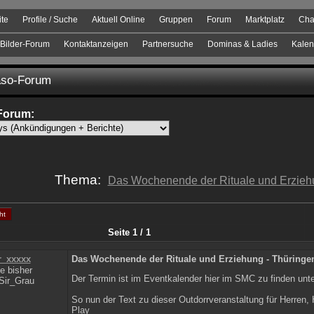
ite
Profile / Suche
Aktuell Online
Gruppen
Forum
Marktplatz
Cha
Bilder-Forum
Kontaktanzeigen
Partnersuche
Dominas & Ladies
Kalen
so-Forum
Forum:
Thema:
Das Wochenende der Rituale und Erzieh
ht
Seite 1 / 1
r_xxxxx
Das Wochenende der Rituale und Erziehung - Thüringe
e bisher
Der Termin ist im Eventkalender hier im SMC zu finden unt
So nun der Text zu dieser Outdorrveranstaltung für Herren,
Play