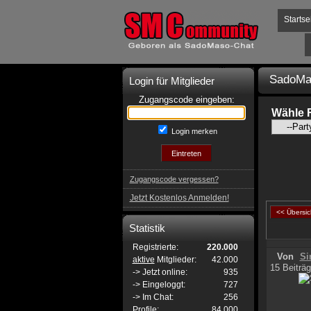
Startse
SadoMa
Login für Mitglieder
Zugangscode eingeben:
Wähle 
Login merken
Zugangscode vergessen?
Jetzt Kostenlos Anmelden!
<< Übersic
Statistik
Registrierte:
220.000
Von
Si
aktive
Mitglieder:
42.000
15 Beiträg
-> Jetzt online:
935
-> Eingeloggt:
727
-> Im Chat:
256
Profile:
84.000