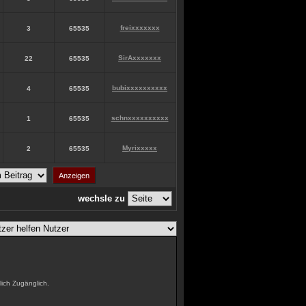
freixxxxxxx
3
65535
SirAxxxxxxx
22
65535
bubixxxxxxxxxx
4
65535
schnxxxxxxxxxx
1
65535
Myrixxxxx
2
65535
wechsle zu
ich Zugänglich.