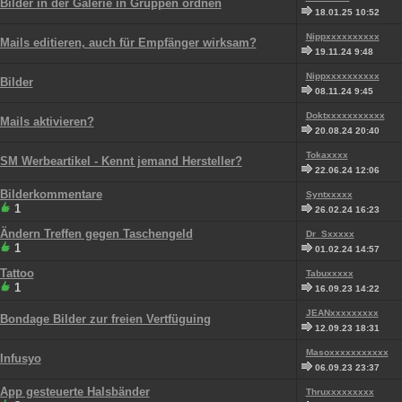
Bilder in der Galerie in Gruppen ordnen
18.01.25 10:52
Nippxxxxxxxxxx
Mails editieren, auch für Empfänger wirksam?
19.11.24 9:48
Nippxxxxxxxxxx
Bilder
08.11.24 9:45
Doktxxxxxxxxxxx
Mails aktivieren?
20.08.24 20:40
Tokaxxxx
SM Werbeartikel - Kennt jemand Hersteller?
22.06.24 12:06
Bilderkommentare
Syntxxxxx
1
26.02.24 16:23
Ändern Treffen gegen Taschengeld
Dr_Sxxxxx
1
01.02.24 14:57
Tattoo
Tabuxxxxx
1
16.09.23 14:22
JEANxxxxxxxxx
Bondage Bilder zur freien Vertfüguing
12.09.23 18:31
Masoxxxxxxxxxxx
Infusyo
06.09.23 23:37
App gesteuerte Halsbänder
Thruxxxxxxxxx