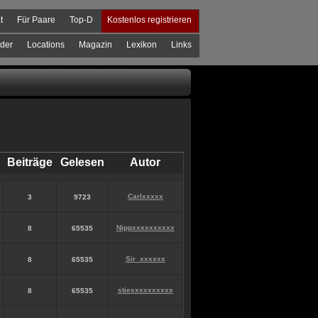
t
Für Paare
Top-D
Kostenlos registrieren
der
Locations
Magazin
Lexikon
Links
Beiträge
Gelesen
Autor
Carlxxxxx
3
9723
Nippxxxxxxxxxx
8
65535
Sir_xxxxxx
8
65535
stiexxxxxxxxxx
8
65535