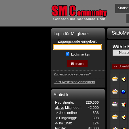
Startse
SadoMa
Login für Mitglieder
Zugangscode eingeben:
Wähle 
Login merken
<< Übersic
Zugangscode vergessen?
Jetzt Kostenlos Anmelden!
Statistik
Registrierte:
220.000
aktive
Mitglieder:
42.000
-> Jetzt online:
636
-> Eingeloggt:
398
-> Im Chat:
124
Profile:
84.000