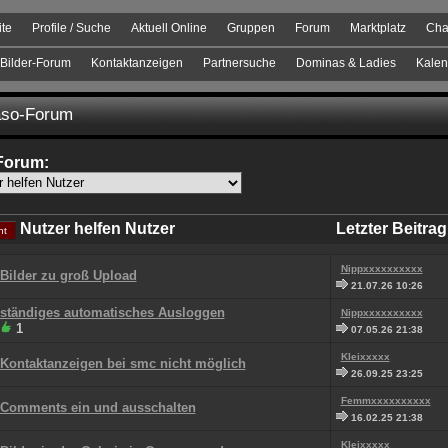
ite
Profile / Suche
Aktuell Online
Gruppen
Forum
Marktplatz
Cha
Bilder-Forum
Kontaktanzeigen
Partnersuche
Dominas & Ladies
Kalen
so-Forum
Forum:
Nutzer helfen Nutzer
Letzter Beitrag
ht
Nippxxxxxxxxxx
Bilder zu groß Upload
21.07.26 10:26
ständiges automatisches Ausloggen
Nippxxxxxxxxxx
1
07.05.26 21:38
Kleixxxxx
Kontaktanzeigen bei smc nicht möglich
26.09.25 23:25
Femmxxxxxxxxxx
Comments ein und ausschalten
16.02.25 21:38
Kleixxxxx