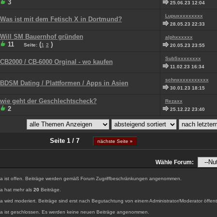
3
25.06.23 12:04
Lupuxxxxxxxxx
Was ist mit dem Fetisch X in Dortmund?
28.05.23 22:33
Will SM Bauernhof gründen
alphxxxxxx
11
(
)
Seite:
1
2
20.05.23 23:55
SubSxxxxxxxx
CB2000 / CB-6000 Orginal - wo kaufen
11.02.23 16:34
schnxxxxxxxxxxx
BDSM Dating / Plattformen / Apps in Asien
30.01.23 18:15
wie geht der Geschlechtscheck?
Rezaxx
2
25.12.22 23:40
Seite 1 / 7
nächste Seite »
Wähle Forum:
 ist offen. Beiträge werden gemäß Forum Zugriffbeschränkungen angenommen.
 hat mehr als
20
Beiträge.
wird moderiert. Beiträge sind erst nach Begutachtung von einem Administrator/Moderator öffentl
 ist geschlossen. Es werden keine neuen Beiträge angenommen.