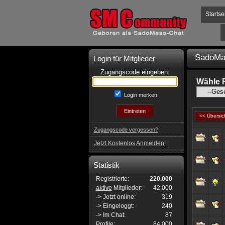
Startse
SadoMa
Login für Mitglieder
Zugangscode eingeben:
Wähle 
Login merken
<< Übersic
Zugangscode vergessen?
Jetzt Kostenlos Anmelden!
Statistik
Registrierte:
220.000
aktive
Mitglieder:
42.000
-> Jetzt online:
319
-> Eingeloggt:
240
-> Im Chat:
87
Profile:
84.000