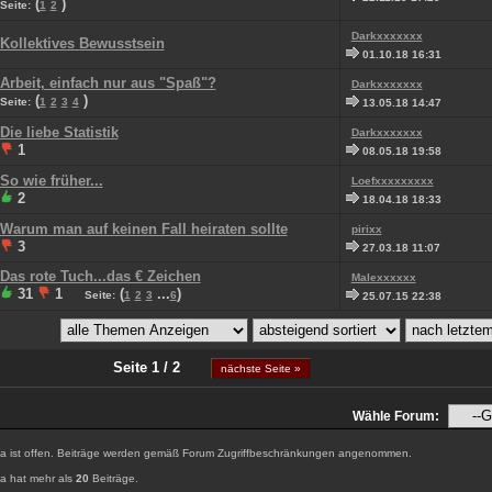
(
)
Seite:
1
2
Darkxxxxxxx
Kollektives Bewusstsein
01.10.18 16:31
Arbeit, einfach nur aus "Spaß"?
Darkxxxxxxx
(
)
Seite:
1
2
3
4
13.05.18 14:47
Die liebe Statistik
Darkxxxxxxx
1
08.05.18 19:58
So wie früher...
Loefxxxxxxxxx
2
18.04.18 18:33
Warum man auf keinen Fall heiraten sollte
pirixx
3
27.03.18 11:07
Das rote Tuch...das € Zeichen
Malexxxxxx
31
1
(
...
)
Seite:
1
2
3
6
25.07.15 22:38
Seite 1 / 2
nächste Seite »
Wähle Forum:
 ist offen. Beiträge werden gemäß Forum Zugriffbeschränkungen angenommen.
 hat mehr als
20
Beiträge.