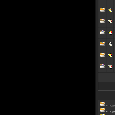
= Thema
= Thema