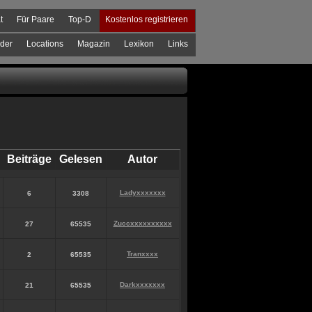
t
Für Paare
Top-D
Kostenlos registrieren
der
Locations
Magazin
Lexikon
Links
Beiträge
Gelesen
Autor
Ladyxxxxxxx
6
3308
Zuccxxxxxxxxxx
27
65535
Tranxxxx
2
65535
Darkxxxxxxx
21
65535