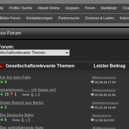
ite
Profile / Suche
Aktuell Online
Gruppen
Forum
Marktplatz
Cha
Bilder-Forum
Kontaktanzeigen
Partnersuche
Dominas & Ladies
Kalen
so-Forum
Forum:
Gesellschaftsrelevante Themen
Letzter Beitrag
ht
Ich bin kein Fake
Nippxxxxxxxxxx
4
04.08.26 17:06
smartphones . . . ich hasse sie!
Nippxxxxxxxxxx
15
1
(
)
Seite:
1
2
22.06.25 11:26
Guten Rutsch aus Berlin
Gummxxxxxxxxxx
2
01.01.25 14:49
Die Deutsche Bahn
Hausxxxxxxx
6
(
)
Seite:
1
2
12.06.24 5:55
Das selbstfahrende Auto
JEANxxxxxxxxx