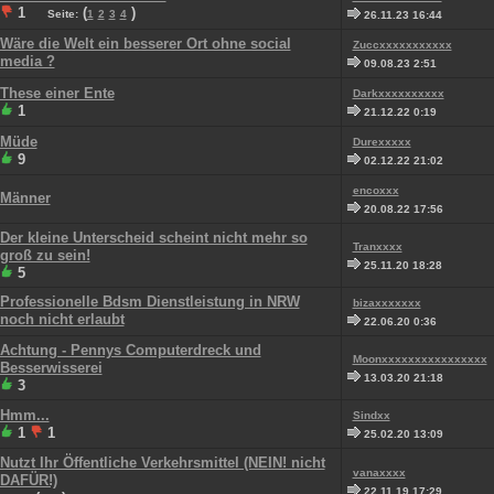
1
(
)
Seite:
1
2
3
4
26.11.23 16:44
Wäre die Welt ein besserer Ort ohne social
Zuccxxxxxxxxxxx
media ?
09.08.23 2:51
These einer Ente
Darkxxxxxxxxxx
1
21.12.22 0:19
Müde
Durexxxxx
9
02.12.22 21:02
encoxxx
Männer
20.08.22 17:56
Der kleine Unterscheid scheint nicht mehr so
Tranxxxx
groß zu sein!
25.11.20 18:28
5
Professionelle Bdsm Dienstleistung in NRW
bizaxxxxxxx
noch nicht erlaubt
22.06.20 0:36
Achtung - Pennys Computerdreck und
Moonxxxxxxxxxxxxxxxx
Besserwisserei
13.03.20 21:18
3
Hmm...
Sindxx
1
1
25.02.20 13:09
Nutzt Ihr Öffentliche Verkehrsmittel (NEIN! nicht
vanaxxxx
DAFÜR!)
22.11.19 17:29