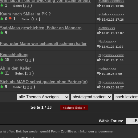
Wie habt ihr die Entwicklung von BDSM erlebt?
subdxxxxxxxxxx
1
(
)
Seite:
1
2
12.03.26 13:06
Kaum noch SMler im PK ?
subdxxxxxxxxxx
6
1
(
)
Seite:
1
2
15.02.26 17:26
SadoMaso geschichten, Folter an Männern
alotxxxxxx
9
16.01.26 17:07
Nadixxxxxx
Frau oder Mann wer behandelt schmerzhafter
12.01.26 11:36
Keuschhaltung
Nippxxxxxxxxxx
18
(
)
Seite:
1
2
02.01.26 11:36
Ab in den Keller
nothxxxxxx
11
(
)
Seite:
1
2
16.10.25 8:00
Sich als MASO selbst quälen ohne Partner(in)
Nippxxxxxxxxxx
9
(
)
Seite:
1
2
3
04.09.25 18:27
Seite 1 / 33
nächste Seite »
Wähle Forum:
 ist offen. Beiträge werden gemäß Forum Zugriffbeschränkungen angenommen.