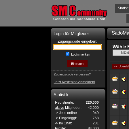
Startse
SadoMa
Login für Mitglieder
Zugangscode eingeben:
Wähle 
Login merken
<< Übersic
Zugangscode vergessen?
Jetzt Kostenlos Anmelden!
Statistik
Registrierte:
220.000
aktive
Mitglieder:
42.000
-> Jetzt online:
949
-> Eingeloggt:
768
-> Im Chat:
281
Profile:
84.000