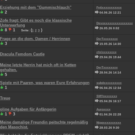
Erziehung mit dem "Gummischlauch"
Fetixxxxxxxxxxx
2
04.06.26 12:21
Zofe fragt: Gibt es noch die klassische
Devoxxxxxxxxxxxxxxxx
Unterwerfung
26.05.26 0:02
8
1
(
)
Seite:
1
2
3
Frage an die dom. Damen / Herrinnen
DerTxxxxxxxx
3
15.05.26 14:30
chrixxxxxxxx
Dracula Femdom Castle
29.04.26 19:44
Meine letzte Herrin hat mich oft in Ketten
DerTxxxxxxxx
gehalten.
28.04.26 14:14
5
Spiele mit Paaren, was waren Eure Erfahrungen
subdxxxxxxxxxx
1
06.04.26 12:34
SMYoxxxxxxx
Treue
05.04.26 16:17
oline Aufgaben für Anfängerin
Auroxxxx
1
3
01.04.26 22:28
Meine damalige Freundin peitschte regelmäßig
Nippxxxxxxxxxx
den Masochist.
28.03.26 9:30