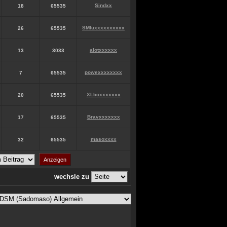
Sindxx
18
65535
SMluxxxxxxxxxx
26
65535
alotxxxxxx
13
3033
powexxxxxxxx
7
65535
XLboxxxxxxx
20
65535
Bravxxxxxxx
17
65535
masoxxxx
32
65535
wechsle zu