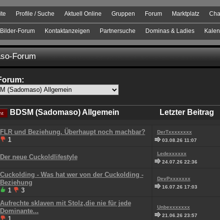
ite
Profile / Suche
Aktuell Online
Gruppen
Forum
Marktplatz
Cha
Bilder-Forum
Kontaktanzeigen
Partnersuche
Dominas & Ladies
Kalen
so-Forum
Forum:
BDSM (Sadomaso) Allgemein
Letzter Beitrag
ht
FLR und Beziehung. Überhaupt noch machbar?
DerTxxxxxxxx
1
03.08.26 11:07
Ledexxxxxx
Der neue Cuckoldlifestyle
24.07.26 22:36
Cuckolding - Was hat wer von der Cuckolding -
DevPxxxxxxx
Beziehung
16.07.26 17:03
1
3
Aufrechte sklaven mit Stolz,die nie für jede
Unbexxxxxxx
Dominante...
21.06.26 23:57
1