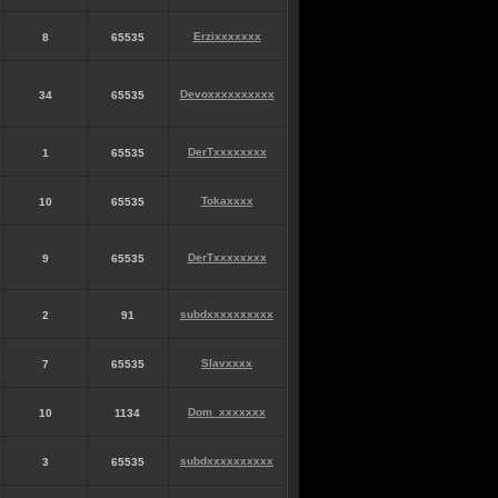
Erzixxxxxxx
8
65535
Devoxxxxxxxxxx
34
65535
DerTxxxxxxxx
1
65535
Tokaxxxx
10
65535
DerTxxxxxxxx
9
65535
subdxxxxxxxxxx
2
91
Slavxxxx
7
65535
Dom_xxxxxxx
10
1134
subdxxxxxxxxxx
3
65535