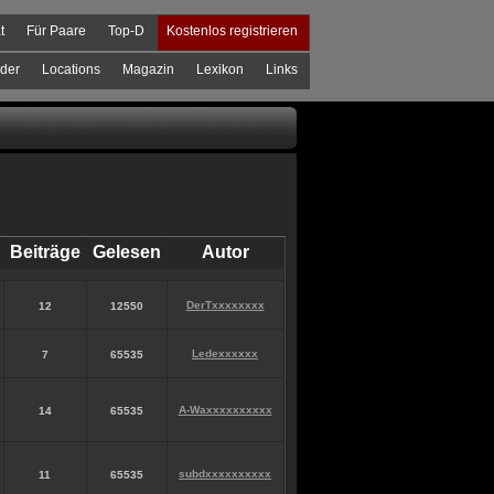
t
Für Paare
Top-D
Kostenlos registrieren
der
Locations
Magazin
Lexikon
Links
Beiträge
Gelesen
Autor
DerTxxxxxxxx
12
12550
Ledexxxxxx
7
65535
A-Waxxxxxxxxxx
14
65535
subdxxxxxxxxxx
11
65535