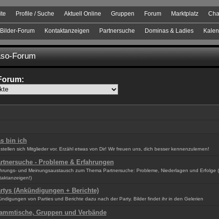
ite
Profile / Suche
Aktuell Online
Gruppen
Forum
Marktplatz
Cha
Bilder-Forum
Kontaktanzeigen
Partnersuche
Dominas & Ladies
Kalen
so-Forum
Forum:
s bin ich
 stellen sich Mitglieder vor. Erzähl etwas von Dir! Wir freuen uns, dich besser kennenzulernen!
rtnersuche - Probleme & Erfahrungen
hrungs- und Meinungsaustausch zum Thema Partnersuche: Probleme, Niederlagen und Erfolge 
aktanzeigen!)
rtys (Ankündigungen + Berichte)
ndigungen von Parties und Berichte dazu nach der Party. Bilder findet ihr in den Gelerien
ammtische, Gruppen und Verbände