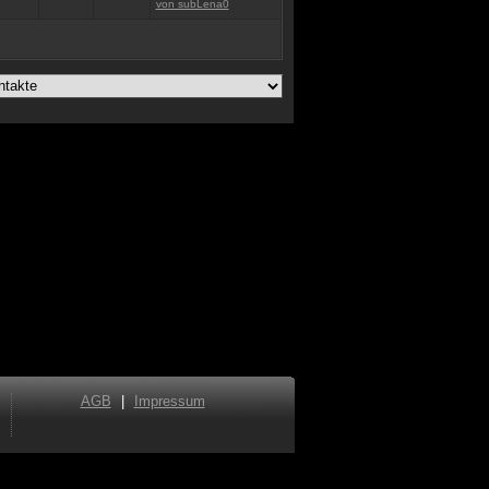
von subLena0
AGB
|
Impressum