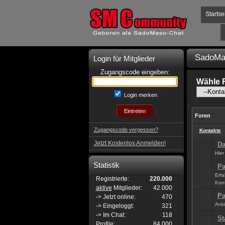
Startse
SadoMa
Login für Mitglieder
Zugangscode eingeben:
Wähle 
Login merken
Foren
Zugangscode vergessen?
Kontakte
Jetzt Kostenlos Anmelden!
Da
Hier
Statistik
Pa
Erfa
Registrierte:
220.000
Kont
aktive
Mitglieder:
42.000
Pa
-> Jetzt online:
470
Ankü
-> Eingeloggt:
321
-> Im Chat:
118
St
Profile:
84.000