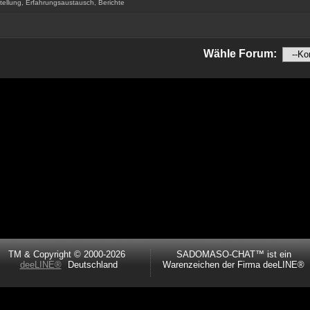
tellung, Erfahrungsaustausch, Berichte
Wähle Forum:
TM & Copyright © 2000-2026
SADOMASO-CHAT™ ist ein
deeLINE®
Deutschland
Warenzeichen der Firma deeLINE®