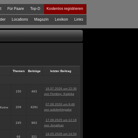
t
Für Paare
Top-D
Kostenlos registrieren
der
Locations
Magazin
Lexikon
Links
Themen
Beiträge
letzter Beitrag
16.07.2026 um 22:36
150
463
von Femboy_Katinka
07.08.2026 um 9:46
209
4291
(Keine
von subderhingabe
17.09.2025 um 12:18
245
963
von Jonathan
19.05.2026 um 14:54
69
321