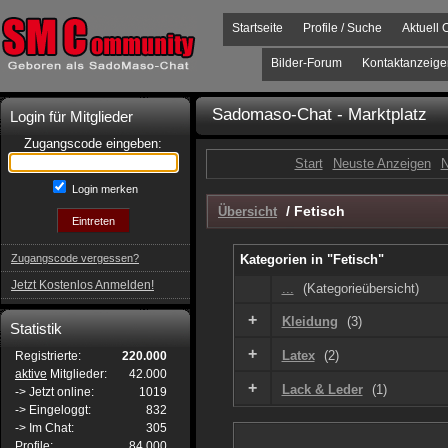
Startseite
Profile / Suche
Aktuell 
Bilder-Forum
Kontaktanzeige
Sadomaso-Chat - Marktplatz
Login für Mitglieder
Zugangscode eingeben:
Start
Neuste Anzeigen
N
Login merken
/
Fetisch
Übersicht
Zugangscode vergessen?
Kategorien in "Fetisch"
Jetzt Kostenlos Anmelden!
...
(Kategorieübersicht)
+
Kleidung
(3)
Statistik
+
Latex
(2)
Registrierte:
220.000
aktive
Mitglieder:
42.000
+
Lack & Leder
(1)
-> Jetzt online:
1019
-> Eingeloggt:
832
-> Im Chat:
305
Profile:
84.000