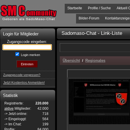
Startseite
Profile / Suche
Aktuell 
Bilder-Forum
Kontaktanzeige
Sadomaso-Chat - Link-Liste
Login für Mitglieder
Zugangscode eingeben:
Login merken
Übersicht
Regionales
/
Zugangscode vergessen?
Jetzt Kostenlos Anmelden!
Statistik
Registrierte:
220.000
aktive
Mitglieder:
42.000
-> Jetzt online:
718
-> Eingeloggt:
564
-> Im Chat:
199
Profile:
84.000